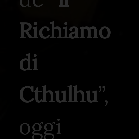
Richiamo
di
Cthulhu
”,
oggi